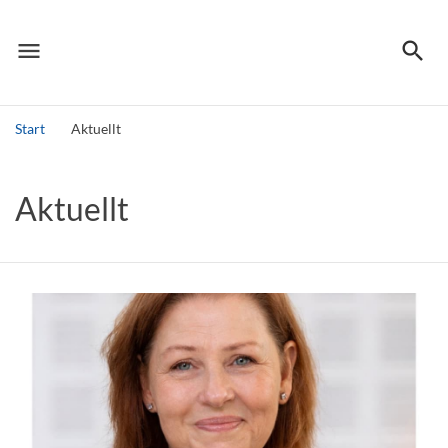
menu
search
Meny
Sök
Start
Aktuellt
Sök
Aktuellt