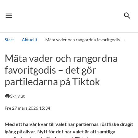
menu
search
Meny
Sök
Start
Aktuellt
Mäta vader och rangordna favoritgodis – det gör
Sök
Mäta vader och rangordna
favoritgodis – det gör
partiledarna på Tiktok
print
Skriv ut
Fre 27 mars 2026 15:34
Med ett halvår kvar till valet har partiernas röstfiske dragit
igång på allvar. Nytt för det här valet är att samtliga