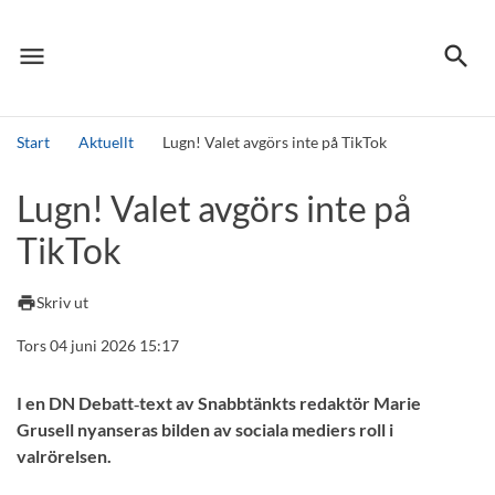
menu
search
Meny
Sök
Start
Aktuellt
Lugn! Valet avgörs inte på TikTok
Sök
Lugn! Valet avgörs inte på
TikTok
print
Skriv ut
Tors 04 juni 2026 15:17
I en DN Debatt‑text av Snabbtänkts redaktör Marie
Grusell nyanseras bilden av sociala mediers roll i
valrörelsen.