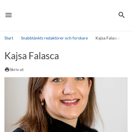
menu
search
Meny
Sök
Start
Snabbtänkts redaktörer och forskare
Kajsa Falasca
Sök
Kajsa Falasca
print
Skriv ut